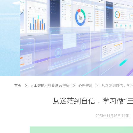
끠
首页
ꄲ
人工智能可拓创新云讲坛
ꄲ
心理健康
ꄲ
从迷茫到自信，学习
从迷茫到自信，学习做“
2023年11月16日
14:51