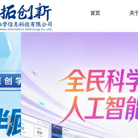
首页
关
넳