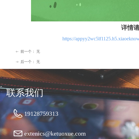
详情
https://appyy2wc5lf1125.h5.xiaoekn
前一个：
无
ꂃ
后一个：
无
ꁹ
联系我们
19128759313
extenics@ketuoxue.com